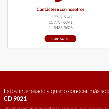
Contáctese con nosotros
11
7739-5047
11
7739-5041
11
5433-5608
CONTACTAR
Estoy interesado y quiero conocer más so
CD 9021
Un representante se contactará para brindarle la mayor