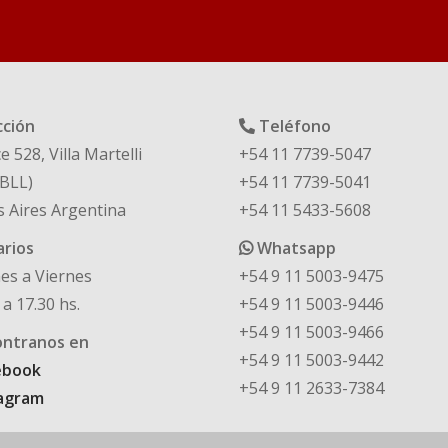
cción
Teléfono
e 528, Villa Martelli
+54 11 7739-5047
BLL)
+54 11 7739-5041
 Aires Argentina
+54 11 5433-5608
rios
Whatsapp
es a Viernes
+54 9 11 5003-9475
 a 17.30 hs.
+54 9 11 5003-9446
+54 9 11 5003-9466
ntranos en
+54 9 11 5003-9442
ebook
+54 9 11 2633-7384
agram