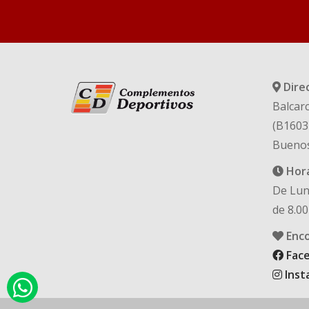
Dire
Balcarc
(B1603
Buenos
Hora
De Lun
de 8.00
Enco
Fac
Inst