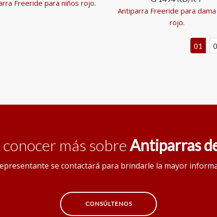
arra Freeride para niños rojo.
Antiparra Freeride para dama 
rojo.
01
o conocer más sobre
Antiparras de
epresentante se contactará para brindarle la mayor inform
CONSÚLTENOS