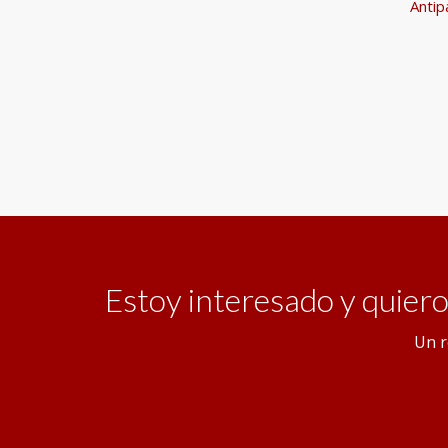
Antip
Estoy interesado y quier
Un r