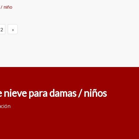
/ niño
02
»
 nieve para damas / niños
ación