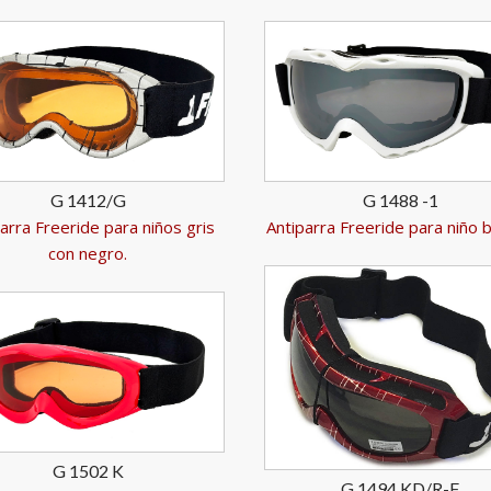
G 1412/G
G 1488 -1
arra Freeride para niños gris
Antiparra Freeride para niño b
con negro.
G 1502 K
G 1494 KD/R-F