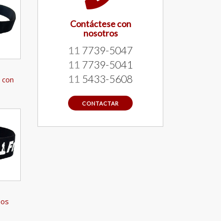
Contáctese con
nosotros
11
7739-5047
11
7739-5041
11
5433-5608
s con
CONTACTAR
ños