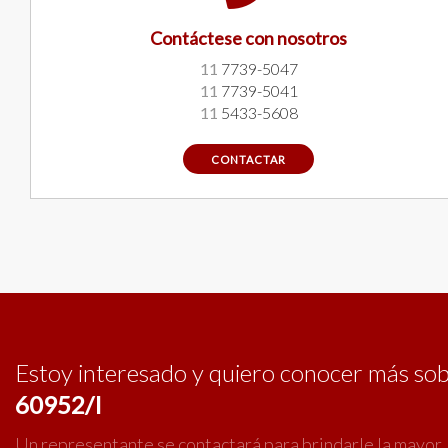
Contáctese con nosotros
11
7739-5047
11
7739-5041
11
5433-5608
CONTACTAR
Estoy interesado y quiero conocer más so
60952/I
Un representante se contactará para brindarle la mayor