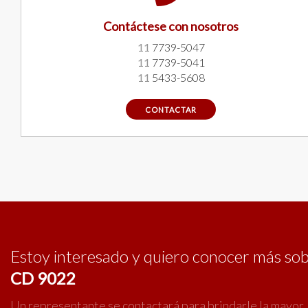
Contáctese con nosotros
11
7739-5047
11
7739-5041
11
5433-5608
CONTACTAR
Estoy interesado y quiero conocer más so
CD 9022
Un representante se contactará para brindarle la mayor