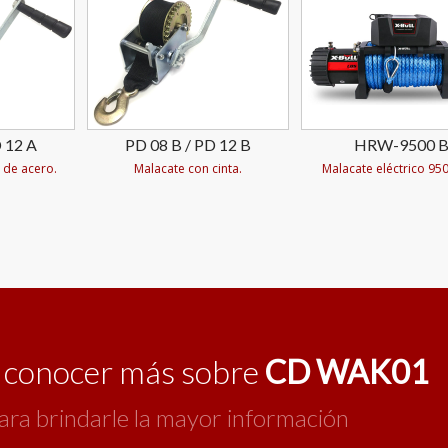
 12 A
PD 08 B / PD 12 B
HRW-9500 
 de acero.
Malacate con cinta.
Malacate eléctrico 950
o conocer más sobre
CD WAK01
ara brindarle la mayor información