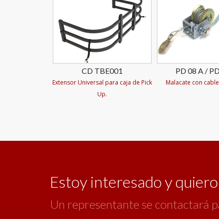
CD TBE001
PD 08 A / PD
Extensor Universal para caja de Pick
Malacate con cable
Up.
Estoy interesado y quier
Un representante se contactará p