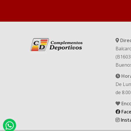
Dire
Balcarc
(B1603
Buenos
Hora
De Lun
de 8.00
Enco
Fac
Inst