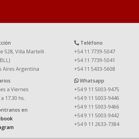
cción
Teléfono
e 528, Villa Martelli
+54 11 7739-5047
BLL)
+54 11 7739-5041
 Aires Argentina
+54 11 5433-5608
rios
Whatsapp
es a Viernes
+54 9 11 5003-9475
 a 17.30 hs.
+54 9 11 5003-9446
+54 9 11 5003-9466
ntranos en
+54 9 11 5003-9442
ebook
+54 9 11 2633-7384
agram