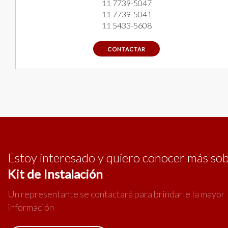
11
7739-5047
11
7739-5041
11
5433-5608
CONTACTAR
Estoy interesado y quiero conocer más so
Kit de Instalación
Un representante se contactará para brindarle la mayor
información