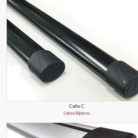
Caño C
Caños Elípticos