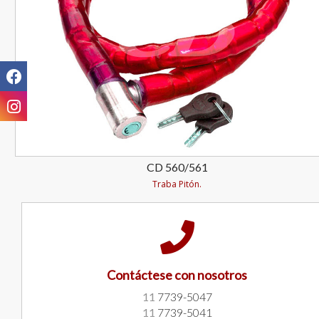
CD 560/561
Traba Pitón.
Contáctese con nosotros
11
7739-5047
11
7739-5041