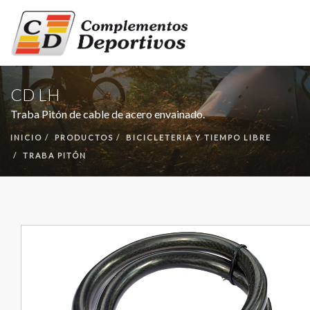
INICIO
CD LH
PRODUCTOS
Traba Pitón de cable de acero envainado.
NUESTRA EMPRESA
INICIO
PRODUCTOS
BICICLETERIA Y TIEMPO LIBRE
CONTACTO
TRABA PITÓN