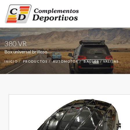
INICIO
380 VR
PRODUCTOS
Box universal brilloso.
NUESTRA EMPRESA
INICIO
PRODUCTOS
AUTOMOTOR
BAÚLES / VALIJAS
CONTACTO