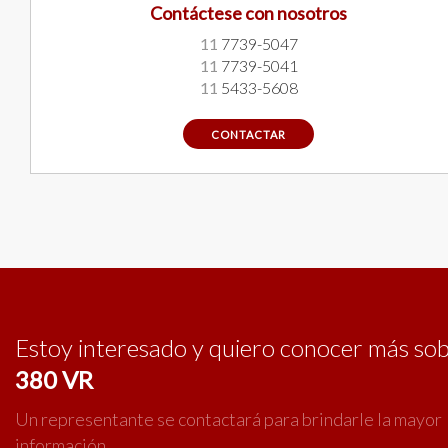
Contáctese con nosotros
11
7739-5047
11
7739-5041
11
5433-5608
CONTACTAR
Estoy interesado y quiero conocer más so
380 VR
Un representante se contactará para brindarle la mayor
información