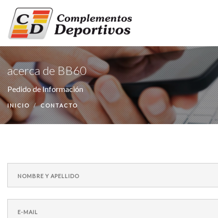
INICIO
acerca de BB60
PRODUCTOS
Pedido de Información
NUESTRA EMPRESA
INICIO
CONTACTO
CONTACTO