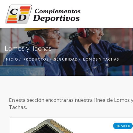
INICIO
Lomos y Tachas
PRODUCTOS
NUESTRA EMPRESA
INICIO
PRODUCTOS
SEGURIDAD
LOMOS Y TACHAS
CONTACTO
En esta sección encontraras nuestra línea de Lomos 
Tachas.
SIN STOCK